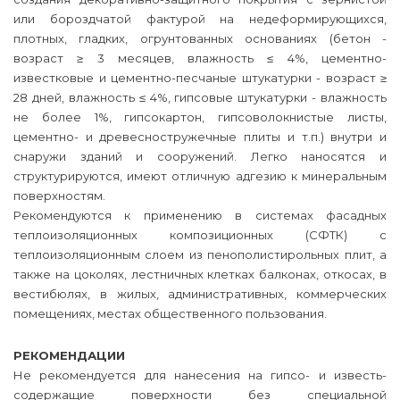
или бороздчатой фактурой на недеформирующихся,
плотных, гладких, огрунтованных основаниях (бетон -
возраст ≥ 3 месяцев, влажность ≤ 4%, цементно-
известковые и цементно-песчаные штукатурки - возраст ≥
28 дней, влажность ≤ 4%, гипсовые штукатурки - влажность
не более 1%, гипсокартон, гипсоволокнистые листы,
цементно- и древесностружечные плиты и т.п.) внутри и
снаружи зданий и сооружений. Легко наносятся и
структурируются, имеют отличную адгезию к минеральным
поверхностям.
Рекомендуются к применению в системах фасадных
теплоизоляционных композиционных (СФТК) с
теплоизоляционным слоем из пенополистирольных плит, а
также на цоколях, лестничных клетках балконах, откосах, в
вестибюлях, в жилых, административных, коммерческих
помещениях, местах общественного пользования.
РЕКОМЕНДАЦИИ
Не рекомендуется для нанесения на гипсо- и известь-
содержащие поверхности без специальной