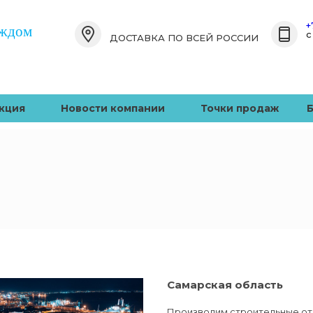
+
аждом
c
ДОСТАВКА ПО ВСЕЙ РОССИИ
кция
Новости компании
Точки продаж
Самарская область
Производим строительные от