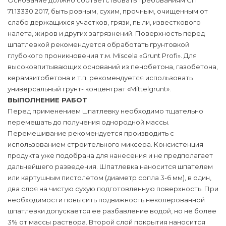
Основание должно соответствовать требованиям СП
71.13330.2017, быть ровным, сухим, прочным, очищенным от
слабо держащихся участков, грязи, пыли, известкового
налета, жиров и других загрязнений. Поверхность перед
шпатлевкой рекомендуется обработать грунтовкой
глубокого проникновения т.м. Miscela «Grunt Profi». Для
высоковпитывающих оснований из пенобетона, газобетона,
керамзитобетона и т.п. рекомендуется использовать
универсальный грунт- концентрат «Mittelgrunt».
ВЫПОЛНЕНИЕ РАБОТ
Перед применением шпатлевку необходимо тщательно
перемешать до получения однородной массы.
Перемешивание рекомендуется производить с
использованием строительного миксера. Консистенция
продукта уже подобрана для нанесения и не предполагает
дальнейшего разведения. Шпатлевка наносится шпателем
или картушным пистолетом (диаметр сопла 3-6 мм), в один,
два слоя на чистую сухую подготовленную поверхность. При
необходимости повысить подвижность неколерованной
шпатлевки допускается ее разбавление водой, но не более
3% от массы раствора. Второй слой покрытия наносится